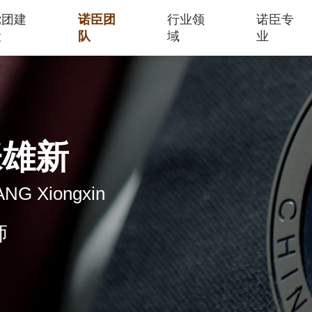
党团建
诺臣团
行业领
诺臣专
设
队
域
业
张雄新
NG Xiongxin
师