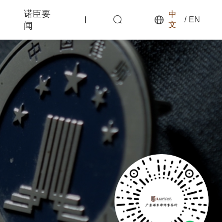
诺臣要
中
/
EN
文
闻