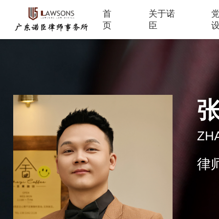
首
关于诺
页
臣
ZHA
律