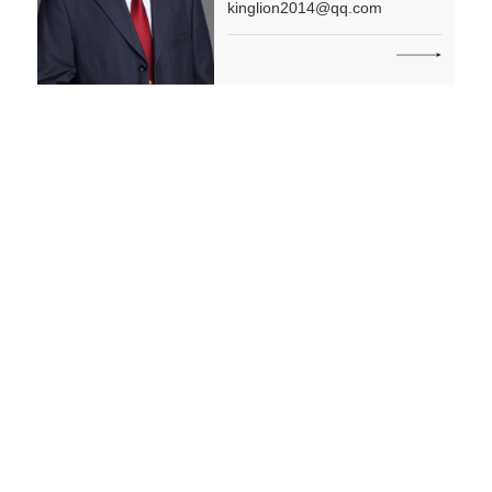
kinglion2014@qq.com
刘立亚
LIU Liya
律师
邮箱：
liya-liu@163.com
胡东
HU Dong
监事会副主席 | 高级合伙人