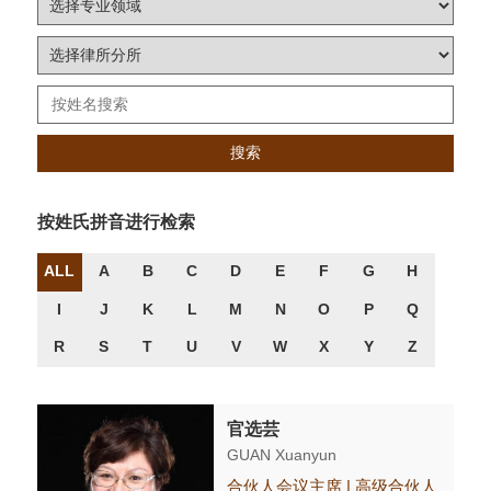
搜索
按姓氏拼音进行检索
ALL
A
B
C
D
E
F
G
H
I
J
K
L
M
N
O
P
Q
R
S
T
U
V
W
X
Y
Z
官选芸
GUAN Xuanyun
合伙人会议主席 | 高级合伙人