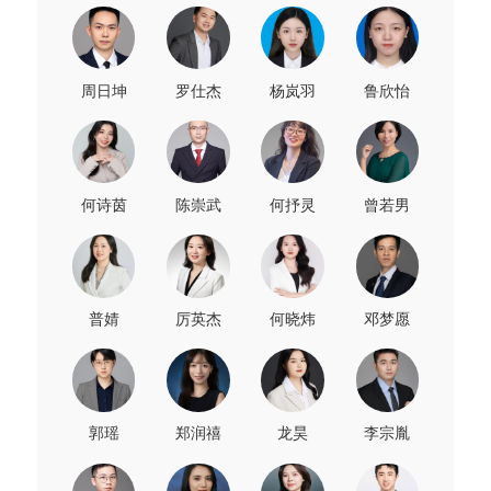
周日坤
罗仕杰
杨岚羽
鲁欣怡
何诗茵
陈崇武
何抒灵
曾若男
普婧
厉英杰
何晓炜
邓梦愿
郭瑶
郑润禧
龙昊
李宗胤