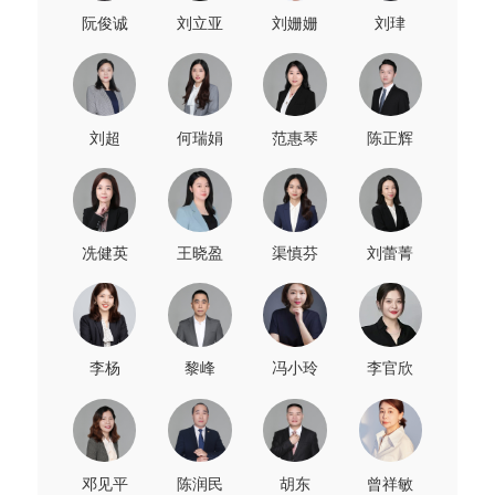
阮俊诚
刘立亚
刘姗姗
刘珒
刘超
何瑞娟
范惠琴
陈正辉
冼健英
王晓盈
渠慎芬
刘蕾菁
李杨
黎峰
冯小玲
李官欣
邓见平
陈润民
胡东
曾祥敏