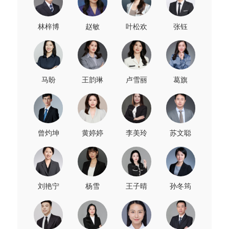
林梓博
赵敏
叶松欢
张钰
马盼
王韵琳
卢雪丽
葛旗
曾灼坤
黄婷婷
李美玲
苏文聪
刘艳宁
杨雪
王子晴
孙冬筠