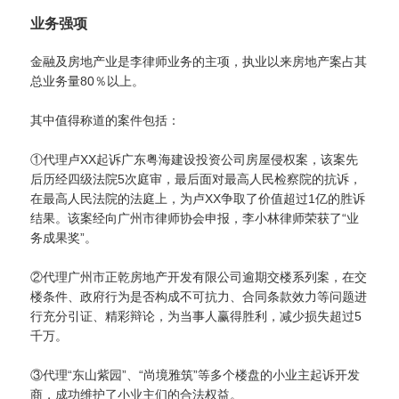
业务强项
金融及房地产业是李律师业务的主项，执业以来房地产案占其
总业务量80％以上。
其中值得称道的案件包括：
①代理卢XX起诉广东粤海建设投资公司房屋侵权案，该案先
后历经四级法院5次庭审，最后面对最高人民检察院的抗诉，
在最高人民法院的法庭上，为卢XX争取了价值超过1亿的胜诉
结果。该案经向广州市律师协会申报，李小林律师荣获了“业
务成果奖”。
②代理广州市正乾房地产开发有限公司逾期交楼系列案，在交
楼条件、政府行为是否构成不可抗力、合同条款效力等问题进
行充分引证、精彩辩论，为当事人赢得胜利，减少损失超过5
千万。
③代理“东山紫园”、“尚境雅筑”等多个楼盘的小业主起诉开发
商，成功维护了小业主们的合法权益。