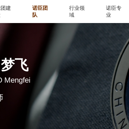
党团建
诺臣团
行业领
诺臣专
设
队
域
业
罗梦飞
 Mengfei
师