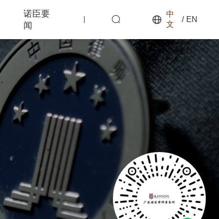
诺臣要
中
/
EN
文
闻