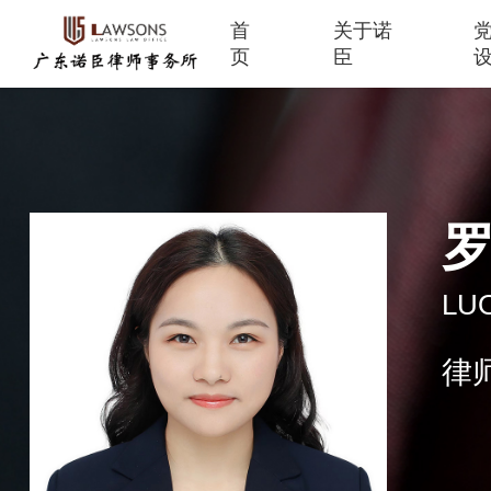
首
关于诺
页
臣
LUO
律