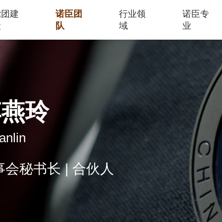
党团建
诺臣团
行业领
诺臣专
设
队
域
业
李燕玲
anlin
事会秘书长 | 合伙人