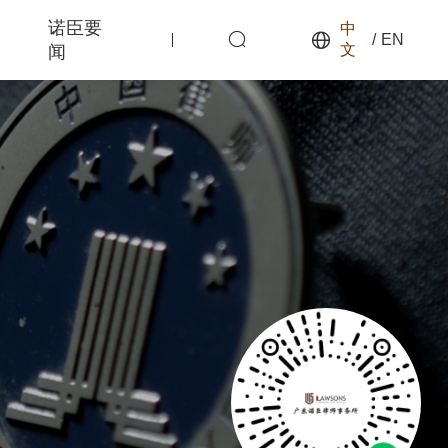
诺臣要
中
/
EN
文
闻