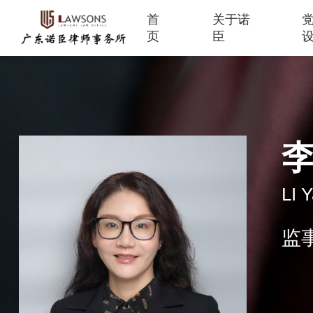
首
关于诺
页
臣
LI Y
监