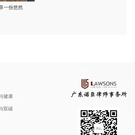
享一份悠然
与健康
与双碳