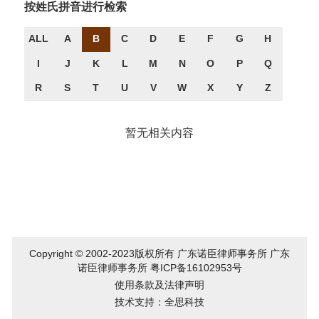
按姓氏拼音进行检索
ALL
A
B
C
D
E
F
G
H
I
J
K
L
M
N
O
P
Q
R
S
T
U
V
W
X
Y
Z
暂无相关内容
Copyright © 2002-2023版权所有 广东诺臣律师事务所 广东
诺臣律师事务所
粤ICP备16102953号
使用条款及法律声明
技术支持：全思科技