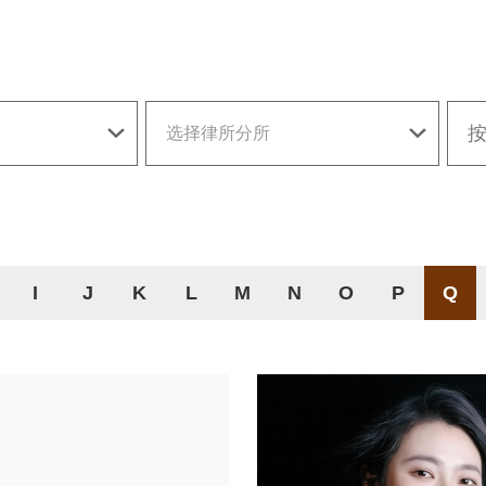
选择律所分所
I
J
K
L
M
N
O
P
Q