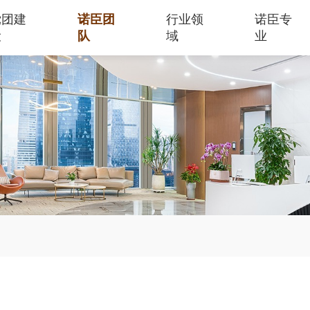
党团建
诺臣团
行业领
诺臣专
设
队
域
业