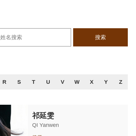
搜索
R
S
T
U
V
W
X
Y
Z
祁延雯
QI Yanwen