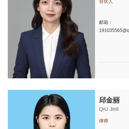
合伙人
邮箱：
191035565@q
邱金丽
QIU Jinli
律师