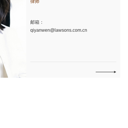
律师
邮箱：
qiyanwen@lawsons.com.cn