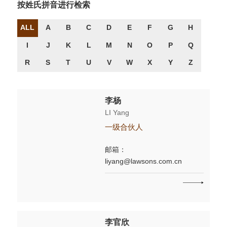
按姓氏拼音进行检索
ALL
A
B
C
D
E
F
G
H
I
J
K
L
M
N
O
P
Q
R
S
T
U
V
W
X
Y
Z
李杨
LI Yang
一级合伙人
邮箱：
liyang@lawsons.com.cn
李官欣